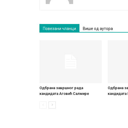
Повезани чланци
Више од аутора
Одбрана завршног рада
Одбрана з
кандидата Аговић Салмире
кандидата