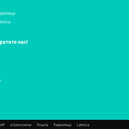
ирилица
tinica
ратите нас!
НИР
еЗапослени
Пошта
Ћирилица
Latinica