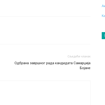
А
К
Сљедећи чланак
Одбрана завршног рада кандидата Самарџија
Бојане