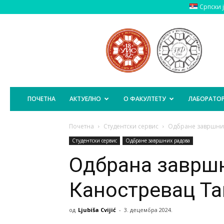
Српски 
Пољопривредни
Факултет
Источно
Сарајево
ПОЧЕТНА
АКТУЕЛНО
О ФАКУЛТЕТУ
ЛАБОРАТОР
Почетна
Студентски сервис
Одбране завршни
Студентски сервис
Одбране завршних радова
Одбрана завршн
Каностревац Т
од
Ljubiša Cvijić
-
3. децембра 2024.