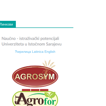
Линкови
Ћирилица
Latinica
English