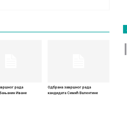
авршног рада
Одбрана завршног рада
 Бањанин Иване
кандидата Симић Валентине