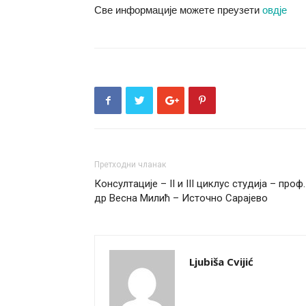
Све информације можете преузети
овдје
Претходни чланак
Консултације – II и III циклус студија – проф.
др Весна Милић – Источно Сарајево
Ljubiša Cvijić