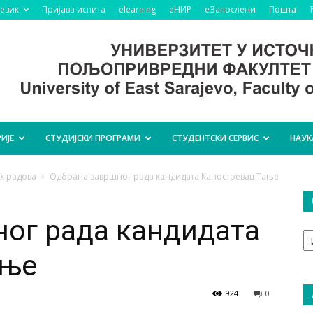
језик
Пријава испита
elearning
еНИР
еЗапослени
Пошта
ИЈЕ
СТУДИЈСКИ ПРОГРАМИ
СТУДЕНТСКИ СЕРВИС
НАУК
х радова
Одбрана завршног рада кандидата Каностревац Тање
ог рада кандидата
О
т
ање
924
0