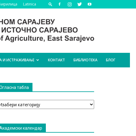
Ћирилица
Latinica
А И ИСТРАЖИВАЊЕ
КОНТАКТ
БИБЛИОТЕКА
БЛОГ
Огласна табла
гласна
абла
Академски календар