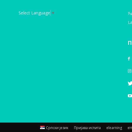
Select Language
▼
Ћ
La
П
Српски језик
Пријава испита
elearning
е