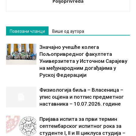
Poljoprivreda
Повезани чланци
Више од аутора
Значајно учешће колега
Пољопривредног факултета
Универзитета у Источном Сарајеву
на међународним догађајима у
Руској Федерацији
Физиологија биља – Власеница –
упис оцјена и потпис предметног
наставника – 10.07.2026. године
Пријава испита за први термин
септембарског испитног рока за
студенте I, II и III циклуса студија –