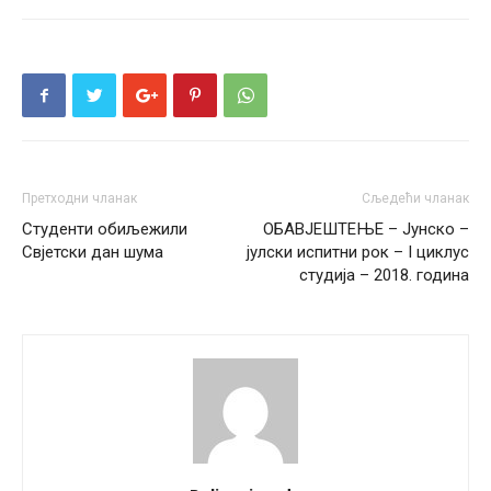
Претходни чланак
Сљедећи чланак
Студенти обиљежили
ОБАВЈЕШТЕЊЕ – Јунско –
Свјетски дан шума
јулски испитни рок – I циклус
студија – 2018. година