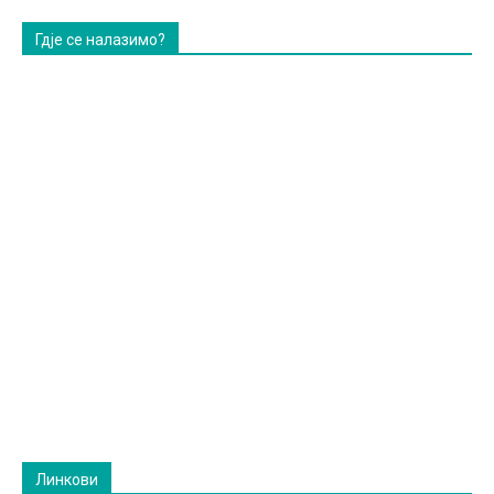
Гдје се налазимо?
Линкови