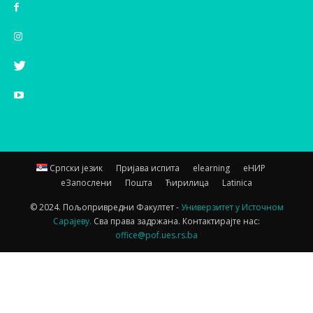
Српски језик
Пријава испита
elearning
еНИР
еЗапослени
Пошта
Ћирилица
Latinica
© 2024. Пољопривредни Факултет -
Универзитет у Источном
Сарајеву.
Сва права задржана. Контактирајте нас:
office@pof.ues.rs.ba