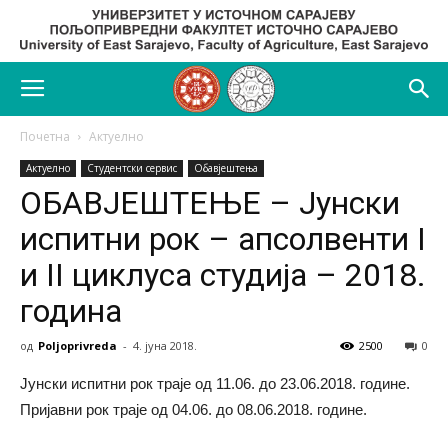
Почетна
Актуелно
Актуелно
Студентски сервис
Обавјештења
ОБАВЈЕШТЕЊЕ – Јунски
испитни рок – апсолвенти I
и II циклуса студија – 2018.
година
од
Poljoprivreda
-
4. јуна 2018.
2500
0
Јунски испитни рок траје од 11.06. до 23.06.2018. године.
Пријавни рок траје од 04.06. до 08.06.2018. године.