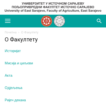
Почетна
О Факултету
О Факултету
Историјат
Мисија и циљеви
Акта
Одјељења
Ријеч декана