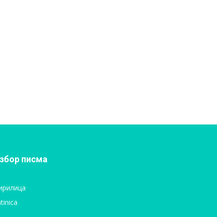
збор писма
ирилица
tinica