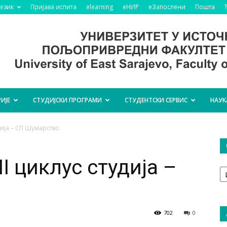
језик
Пријава испита
elearning
еНИР
еЗапослени
Пошта
ИЈЕ
СТУДИЈСКИ ПРОГРАМИ
СТУДЕНТСКИ СЕРВИС
НАУК
удија – СП Шумарство
II циклус студија –
О
т
702
0