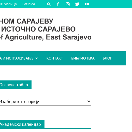
Ћирилица
Latinica
А И ИСТРАЖИВАЊЕ
КОНТАКТ
БИБЛИОТЕКА
БЛОГ
Огласна табла
гласна
абла
Академски календар