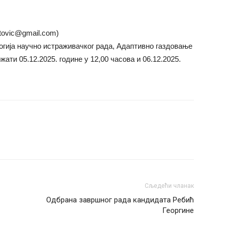
atovic@gmail.com)
гија научно истраживачког рада, Адаптивно газдовање
ти 05.12.2025. године у 12,00 часова и 06.12.2025.
Сљедећи чланак
Одбрана завршног рада кандидата Ребић
Георгине