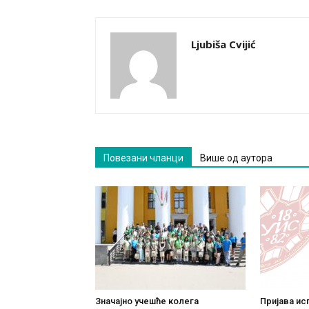
Ljubiša Cvijić
Повезани чланци
Више од аутора
Значајно учешће колега
Пријава ис