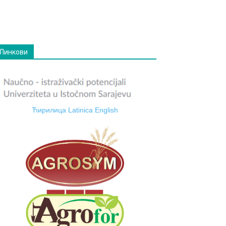
Линкови
Ћирилица
Latinica
English