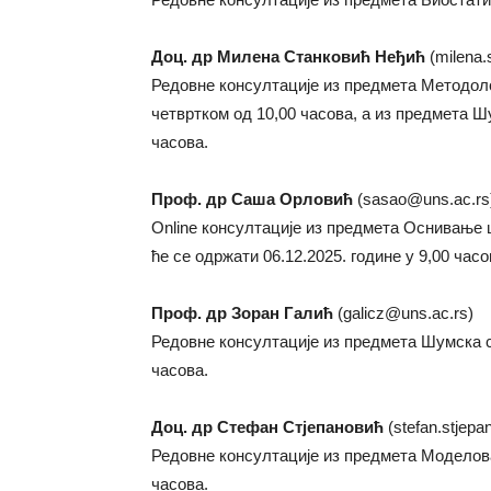
Доц. др Милена Станковић Неђић
(milena.
Редовне консултације из предмета Методоло
четвртком од 10,00 часова, а из предмета Ш
часова.
Проф. др Саша Орловић
(sasao@uns.ac.rs
Online консултације из предмета Оснивање 
ће се одржати 06.12.2025. године у 9,00 часо
Проф. др Зоран Галић
(galicz@uns.ac.rs)
Редовне консултације из предмета Шумска ст
часова.
Доц. др Стефан Стјепановић
(stefan.stjepa
Редовне консултације из предмета Моделов
часова.