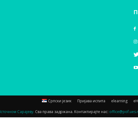
П
Српски језик
Пријава испита
elearning
е
Источном Сарајеву.
Сва права задржана. Контактирајте нас:
office@pof.ues.