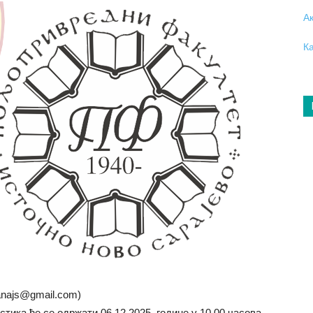
А
К
lanajs@gmail.com)
тика ће се одржати 06.12.2025. године у 10,00 часова.