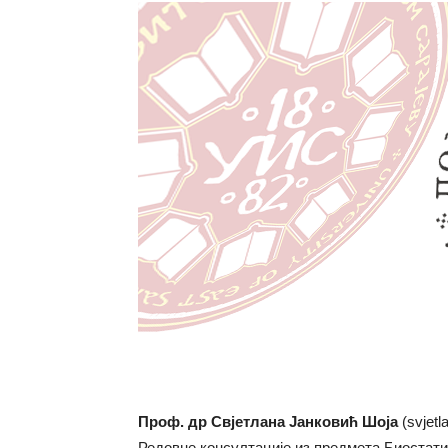
Проф. др Свјетлана Јанковић Шоја
(svjet
Редовне консултације из предмета Биостатис