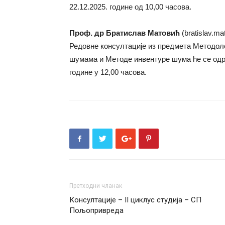
22.12.2025. године од 10,00 часова.
Проф. др Братислав Матовић
(bratislav.m
Редовне консултације из предмета Методоло
шумама и Методе инвентуре шума ће се одржа
године у 12,00 часова.
Претходни чланак
Консултације – II циклус студија – СП
Пољопривреда