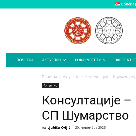
Српски 
Пољопривредни
Факултет
Источно
Сарајево
ПОЧЕТНА
АКТУЕЛНО
О ФАКУЛТЕТУ
ЛАБОРАТОР
Почетна
Актуелно
Консултације – II циклус ст
Актуелно
Консултације – 
СП Шумарство
од
Ljubiša Cvijić
-
20. новембра 2025.