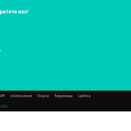
ратите нас!
НИР
еЗапослени
Пошта
Ћирилица
Latinica
rs.ba