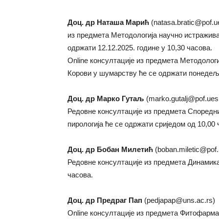
Доц. др Наташа Марић
(natasa.brati
из предмета Методологија научно истражива
одржати 12.12.2025. године у 10,30 часова.
Online консултације из предмета Методологи
Корови у шумарству ће се одржати понедељк
Доц. др Марко Гутаљ
(marko.gutalj@pof.ues.
Редовне консултације из предмета Споредн
пирологија ће се одржати сриједом од 10,00 
Доц. др Бобан Милетић
(boban.miletic@pof.
Редовне консултације из предмета Динамика
часова.
Доц. др Предраг Пап
(pedjapap@uns.ac.rs)
Online консултације из предмета Фитофарма