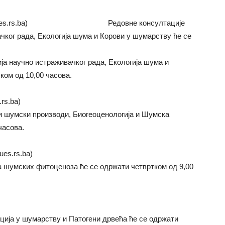
c@pof.ues.rs.ba) Редовне консултације
чког рада, Екологија шума и Корови у шумарству ће се
ја научно истраживачког рада, Екологија шума и
ом од 10,00 часова.
rs.ba)
и шумски производи, Биогеоценологија и Шумска
часова.
ues.rs.ba)
 шумских фитоценоза ће се одржати четвртком од 9,00
ција у шумарству и Патогени дрвећа ће се одржати