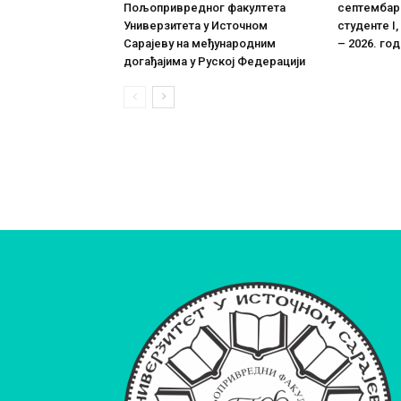
Пољопривредног факултета
септембарс
Универзитета у Источном
студенте I, 
Сарајеву на међународним
– 2026. го
догађајима у Руској Федерацији