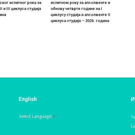
ког испитног рока за
испитном року за апсолвенте и
II и III циклуса студија
обнову четврте године на I
дина
циклусу студија и апсолвенте II
циклуса студија – 2026. година
English
И
Select Language
▼
Ћ
La