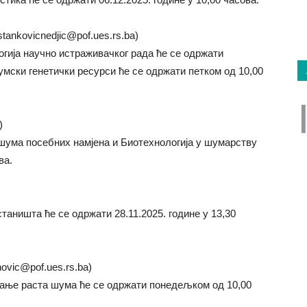
stankovicnedjic@pof.ues.rs.ba)
гија научно истраживачког рада ће се одржати
умски генетички ресурси ће се одржати петком од 10,00
)
шума посебних намјена и Биотехнологија у шумарству
ва.
аништа ће се одржати 28.11.2025. године у 13,30
novic@pof.ues.rs.ba)
ање раста шума ће се одржати понедељком од 10,00