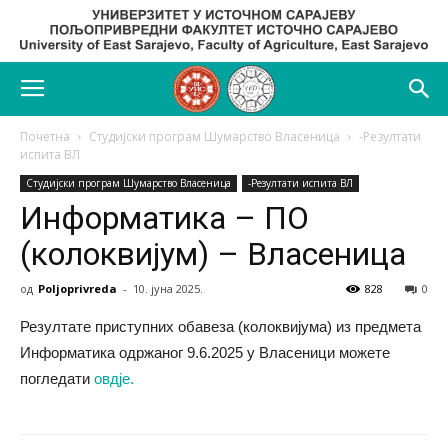
Почетна
Студијски програм Шумарство Власеница
-Резултати
испита ВЛ
Студијски програм Шумарство Власеница
-Резултати испита ВЛ
Информатика – ПО
(колоквијум) – Власеница
од
Poljoprivreda
-
10. јуна 2025.
828
0
Резултате приступних обавеза (колоквијума) из предмета
Информатика одржаног 9.6.2025 у Власеници можете
погледати
овдје.