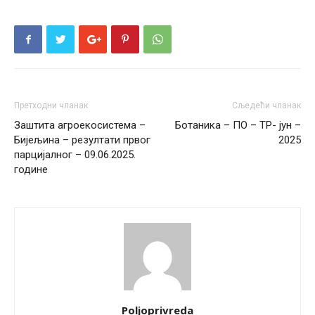
Претходни чланак
Сљедећи чланак
Заштита агроекосистема –
Ботаника – ПО – ТР- јун –
Бијељина – резултати првог
2025
парцијалног – 09.06.2025.
године
Poljoprivreda