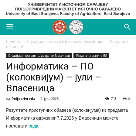
Почетна
Студијски програм Шумарство Власеница
-Резултати
испита ВЛ
Студијски програм Шумарство Власеница
-Резултати испита ВЛ
Информатика – ПО
(колоквијум) – јули –
Власеница
од
Poljoprivreda
-
7. јула 2025.
743
0
Резултате приступних обавеза (колоквијума) из предмета
Информатика одржаног 7.7.2025 у Власеници можете
погледати
овдје.