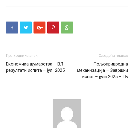
Претходни чланак
Сљедећи чланак
Економика шумарства – ВЛ –
Пољопривредна
резултати испита – јул_2025
механизација – Завршни
испит – јули 2025 – ТБ