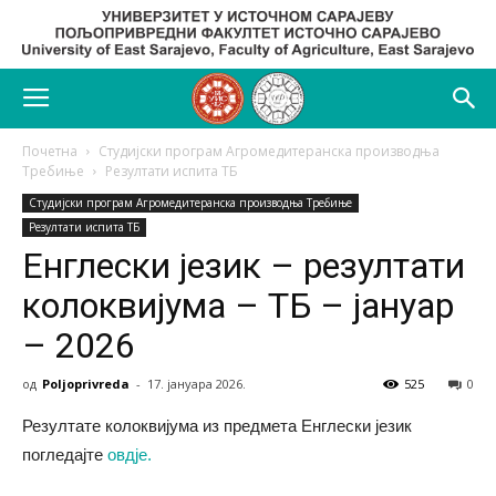
Почетна
Студијски програм Агромедитеранска производња
Требиње
Резултати испита ТБ
Студијски програм Агромедитеранска производња Требиње
Резултати испита ТБ
Енглески језик – резултати
колоквијума – ТБ – јануар
– 2026
од
Poljoprivreda
-
17. јануара 2026.
525
0
Резултате колоквијума из предмета Енглески језик
погледајте
овдје.