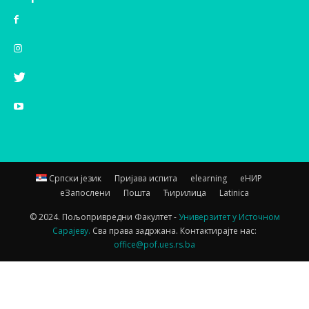
Српски језик
Пријава испита
elearning
еНИР
еЗапослени
Пошта
Ћирилица
Latinica
© 2024. Пољопривредни Факултет -
Универзитет у Источном
Сарајеву.
Сва права задржана. Контактирајте нас:
office@pof.ues.rs.ba