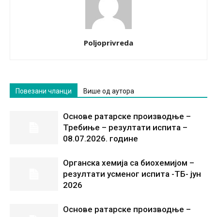
Poljoprivreda
Повезани чланци
Више од аутора
Основе ратарске производње –
Требиње – резултати испита –
08.07.2026. године
Органска хемија са биохемијом –
резултати усменог испита -ТБ- јун
2026
Основе ратарске производње –