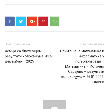
Претходни чланак
Сљедећи чланак
Хемија са биохемијом –
Примјењена математика и
резултати колоквијума -ИС-
информатика у
децембар – 2025
пољопривреди –
Математика – Источно
Сарајево – резултати
колоквијума – 26.01.2026.
године