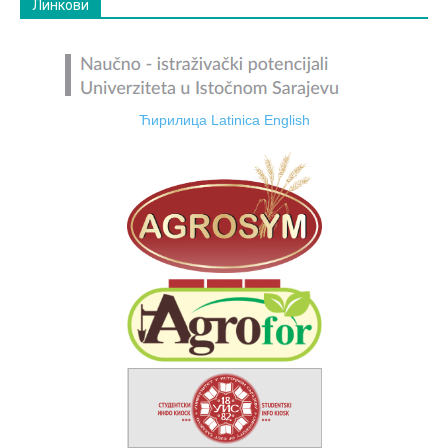
Линкови
Ћирилица
Latinica
English