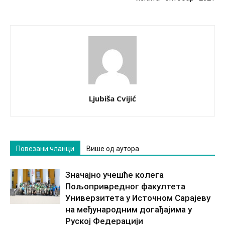
Ljubiša Cvijić
Повезани чланци
Више од аутора
Значајно учешће колега
Пољопривредног факултета
Универзитета у Источном Сарајеву
на међународним догађајима у
Руској Федерацији