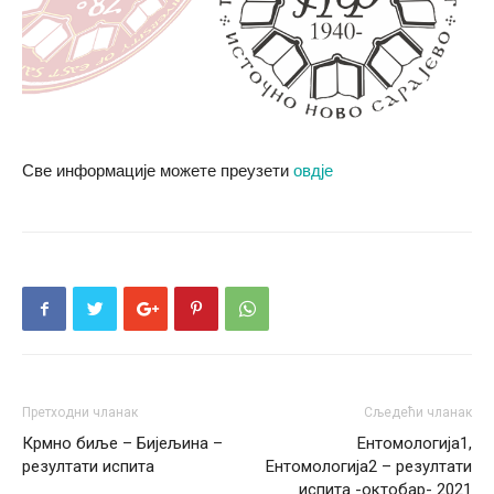
Све информације можете преузети
овдје
Претходни чланак
Сљедећи чланак
Крмно биље – Бијељина –
Ентомологија1,
резултати испита
Ентомологија2 – резултати
испита -октобар- 2021