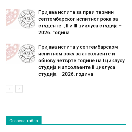
Пријава испита за први термин
септембарског испитног рока за
студенте I, II и III циклуса студија –
2026. година
Пријава испита у септембарском
испитном року за апсолвенте и
обнову четврте године на I циклусу
студија и апсолвенте II циклуса
студија – 2026. година
Огласна табла
Огласна