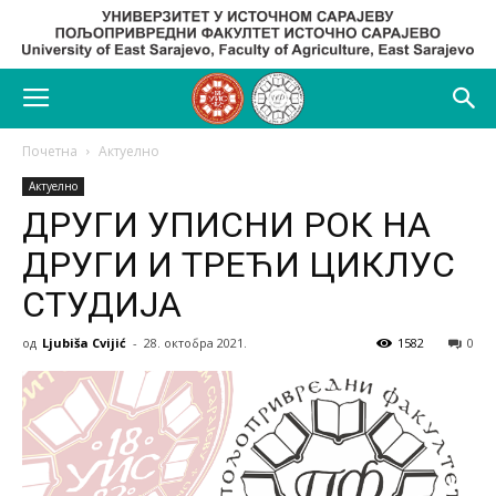
Почетна
Актуелно
Актуелно
ДРУГИ УПИСНИ РОК НА
ДРУГИ И ТРЕЋИ ЦИКЛУС
СТУДИЈА
од
Ljubiša Cvijić
-
28. октобра 2021.
1582
0