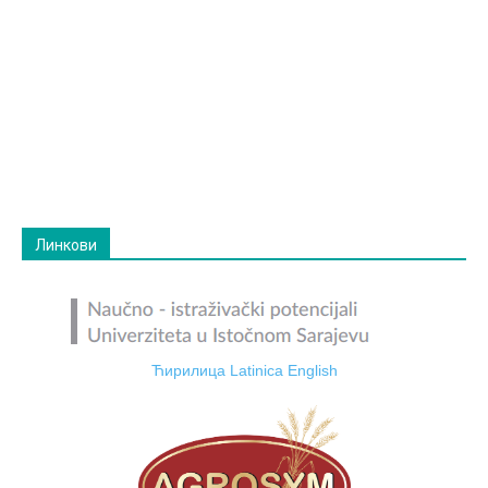
Линкови
Ћирилица
Latinica
English