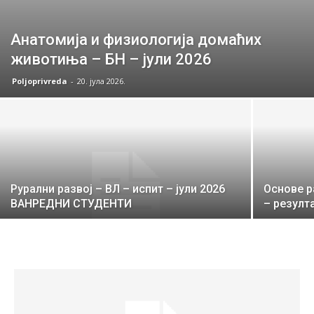
Анатомија и физиологија домаћих
животиња – БН – јули 2026
Poljoprivreda
-
20. јула 2026.
Рурални развој – ВЛ – испит – јули 2026
Основе р
ВАНРЕДНИ СТУДЕНТИ
– резулта