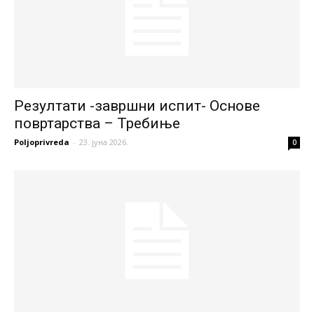
Резултати -завршни испит- Основе
повртарства – Требиње
Poljoprivreda
-
23. јуна 2026.
0