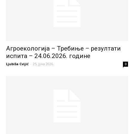
Агроекологија – Требиње – резултати
испита – 24.06.2026. године
Ljubiša Cvijić
-
25. јуна 2026.
0