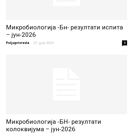
Микробиологија -Бн- резултати испита
– јун-2026
Poljoprivreda
-
23. јуна 2026.
0
Микробиологија -БН- резултати
колоквијума – јун-2026