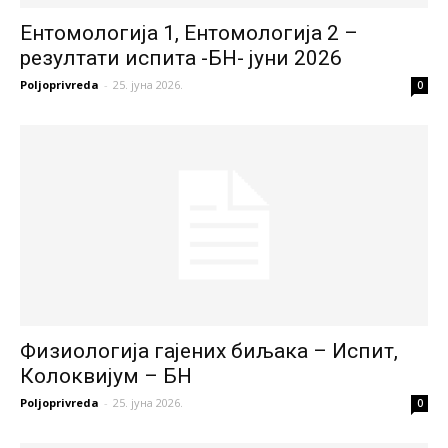
Ентомологија 1, Ентомологија 2 –
резултати испита -БН- јуни 2026
Poljoprivreda
-
25. јуна 2026.
0
Физиологија гајених биљака – Испит,
Колоквијум – БН
Poljoprivreda
-
25. јуна 2026.
0