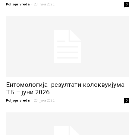
Poljoprivreda
-
23. јуна 2026.
0
Ентомологија -резултати колоквуијума-
ТБ – јуни 2026
Poljoprivreda
-
23. јуна 2026.
0