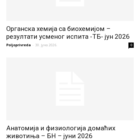
Органска хемија са биохемијом –
резултати усменог испита -ТБ- јун 2026
Poljoprivreda
-
30. јуна 2026.
0
Анатомија и физиологија домаћих
животиња – БН – јуни 2026