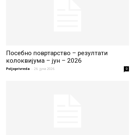
Посебно повртарство – резултати
колоквијума – јун – 2026
Poljoprivreda
-
26. јуна 2026.
0