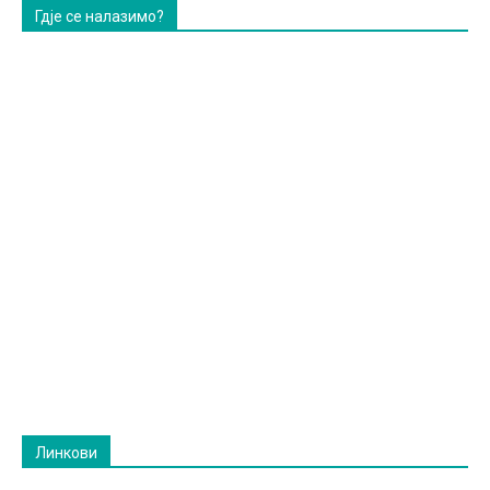
Гдје се налазимо?
Линкови