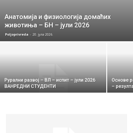
Анатомија и физиологија домаћих
животиња – БН – јули 2026
Poljoprivreda
-
20. јула 2026.
Рурални развој – ВЛ – испит – јули 2026
Основе р
ВАНРЕДНИ СТУДЕНТИ
– резулта