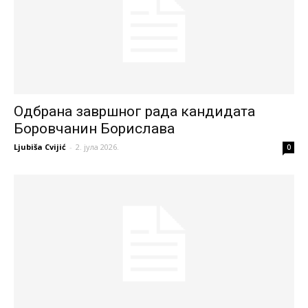
Одбрана завршног рада кандидата
Боровчанин Борислава
Ljubiša Cvijić
-
2. јула 2026.
0