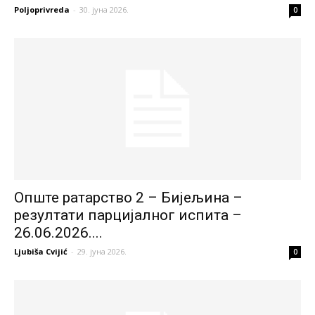
Poljoprivreda
-
30. јуна 2026.
0
Опште ратарство 2 – Бијељина –
резултати парцијалног испита –
26.06.2026....
Ljubiša Cvijić
-
29. јуна 2026.
0