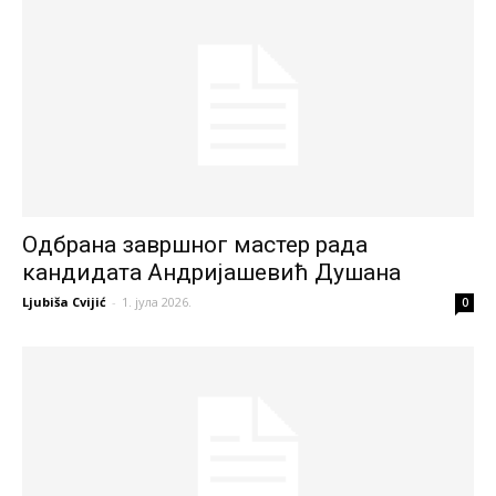
Одбрана завршног мастер рада
кандидата Андријашевић Душана
Ljubiša Cvijić
-
1. јула 2026.
0