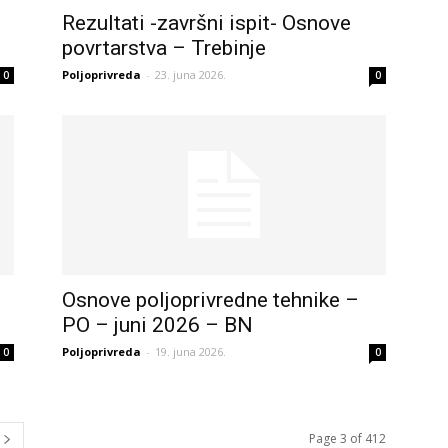
Rezultati -završni ispit- Osnove
povrtarstva – Trebinje
Poljoprivreda
-
23. juna 2026.
0
0
Osnove poljoprivredne tehnike –
PO – juni 2026 – BN
Poljoprivreda
-
19. juna 2026.
0
0
Page 3 of 412