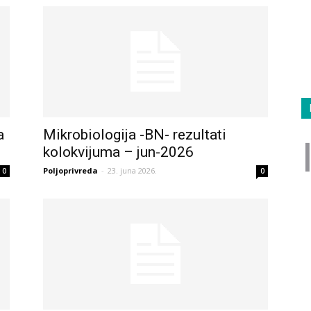
a
Mikrobiologija -BN- rezultati
kolokvijuma – jun-2026
Poljoprivreda
-
23. juna 2026.
0
0