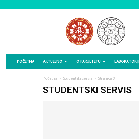
Poljoprivredni
Fakultet
Istočno
Sarajevo
POČETNA
AKTUELNO
O FAKULTETU
LABORATORIJ
Početna
Studentski servis
Stranica 3
STUDENTSKI SERVIS