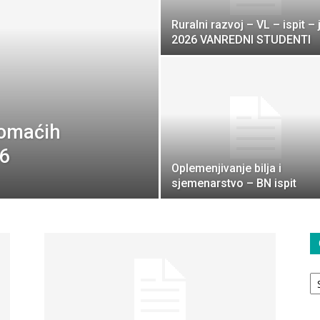
Ruralni razvoj – VL – ispit – j
2026 VANREDNI STUDENTI
 domaćih
26
Oplemenjivanje bilja i
sjemenarstvo – BN ispit
O
ta