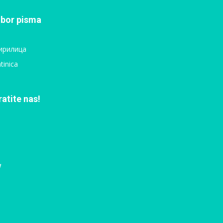
zbor pisma
ирилица
tinica
ratite nas!