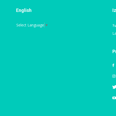
English
I
Select Language
▼
Ћ
La
P