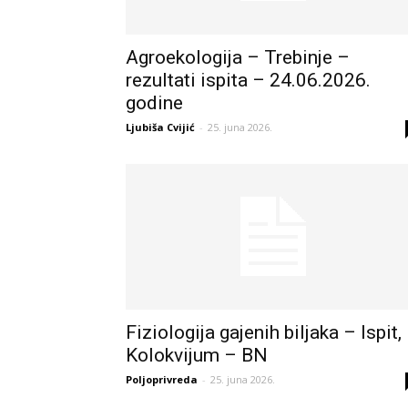
Agroekologija – Trebinje –
rezultati ispita – 24.06.2026.
godine
Ljubiša Cvijić
-
25. juna 2026.
Fiziologija gajenih biljaka – Ispit,
Kolokvijum – BN
Poljoprivreda
-
25. juna 2026.