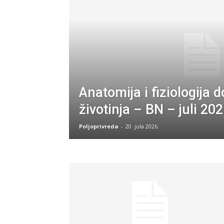
Anatomija i fiziologija
životinja – BN – juli 20
Poljoprivreda
-
20. jula 2026.