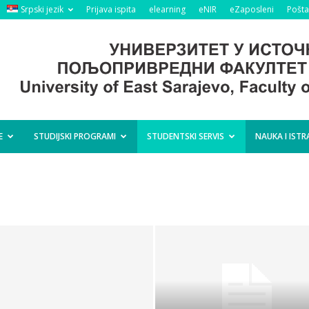
Srpski jezik
Prijava ispita
elearning
eNIR
eZaposleni
Pošta
E
STUDIJSKI PROGRAMI
STUDENTSKI SERVIS
NAUKA I ISTR