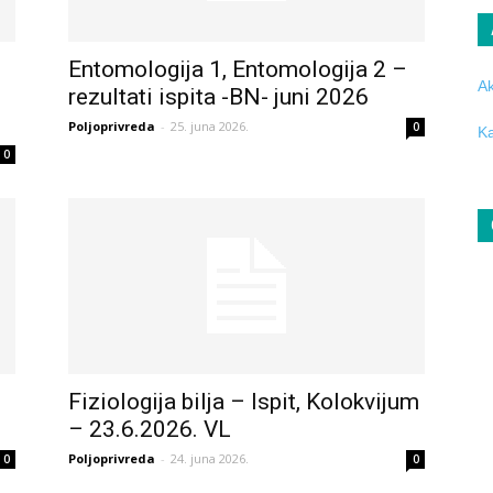
Entomologija 1, Entomologija 2 –
Ak
rezultati ispita -BN- juni 2026
Poljoprivreda
-
25. juna 2026.
0
Ka
0
Fiziologija bilja – Ispit, Kolokvijum
– 23.6.2026. VL
Poljoprivreda
-
24. juna 2026.
0
0