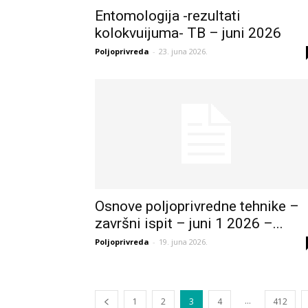
Entomologija -rezultati
kolokvuijuma- TB – juni 2026
Poljoprivreda
-
23. juna 2026.
Osnove poljoprivredne tehnike –
završni ispit – juni 1 2026 –...
Poljoprivreda
-
19. juna 2026.
...
1
2
3
4
412