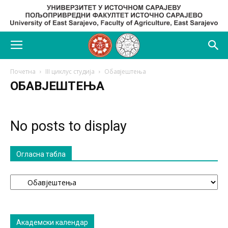
Почетна
III циклус студија
Обавјештења
ОБАВЈЕШТЕЊА
No posts to display
Огласна табла
Огласна
табла
Академски календар