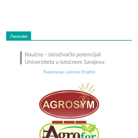
Линкови
Ћирилица
Latinica
English