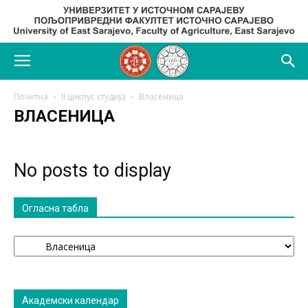
Почетна
II циклус студија
Власеница
ВЛАСЕНИЦА
No posts to display
Огласна табла
Огласна
табла
Академски календар