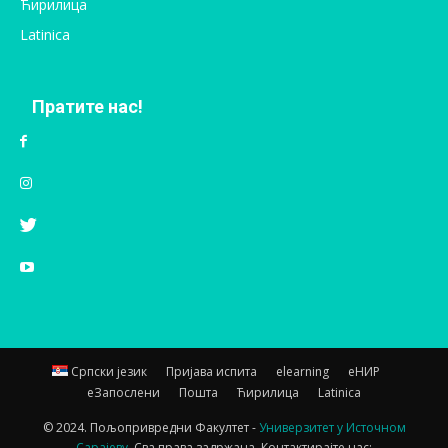
Ћирилица
Latinica
Пратите нас!
Српски језик
Пријава испита
elearning
еНИР
еЗапослени
Пошта
Ћирилица
Latinica
© 2024. Пољопривредни Факултет -
Универзитет у Источном
Сарајеву.
Сва права задржана. Контактирајте нас: