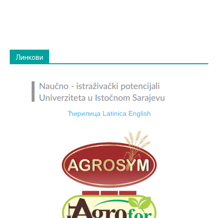
Линкови
Ћирилица
Latinica
English