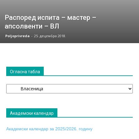
Распоред испита – мастер –
апсолвенти – ВЛ
Poljoprivreda
-
25. децембра 2018.
Огласна табла
Огласна
табла
Академски календар
Академски календар за 2025/2026. годину