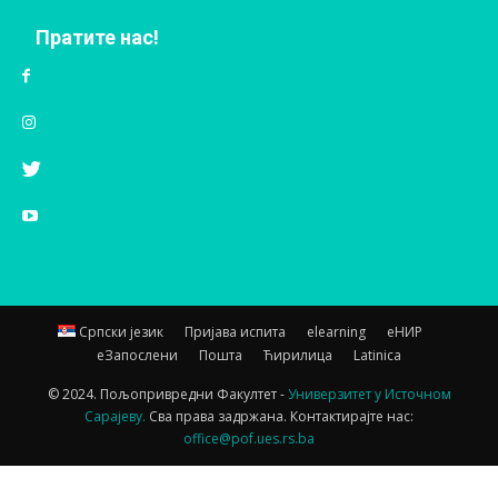
Пратите нас!
Српски језик
Пријава испита
elearning
еНИР
еЗапослени
Пошта
Ћирилица
Latinica
© 2024. Пољопривредни Факултет -
Универзитет у Источном
Сарајеву.
Сва права задржана. Контактирајте нас:
office@pof.ues.rs.ba