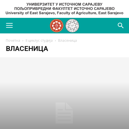
Почетна
II циклус студија
Власеница
ВЛАСЕНИЦА