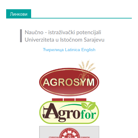
Линкови
Ћирилица
Latinica
English