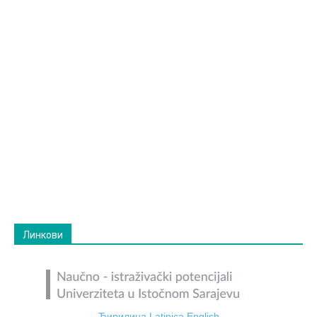
Линкови
Ћирилица
Latinica
English