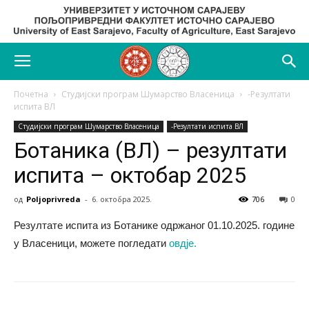
Почетна
Студијски програм Шумарство Власеница
-Резултати
испита ВЛ
Студијски програм Шумарство Власеница
-Резултати испита ВЛ
Ботаника (ВЛ) – резултати
испита – октобар 2025
од
Poljoprivreda
-
6. октобра 2025.
706
0
Резултате испита из Ботанике одржаног 01.10.2025. године
у Власеници, можете погледати
овдје.