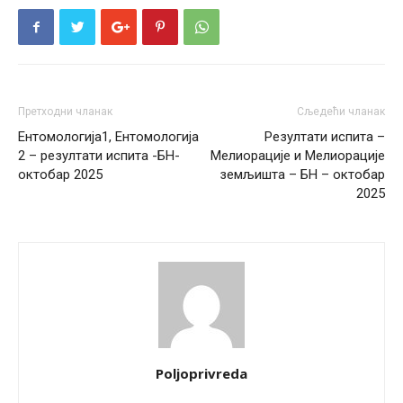
Претходни чланак
Сљедећи чланак
Eнтомологија1, Ентомологија
Резултати испита –
2 – резултати испита -БН-
Мелиорације и Мелиорације
октобар 2025
земљишта – БН – октобар
2025
Poljoprivreda