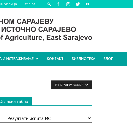
Ћирилица
Latinica
А И ИСТРАЖИВАЊЕ
КОНТАКТ
БИБЛИОТЕКА
БЛОГ
BY REVIEW SCORE
Огласна табла
гласна
абла