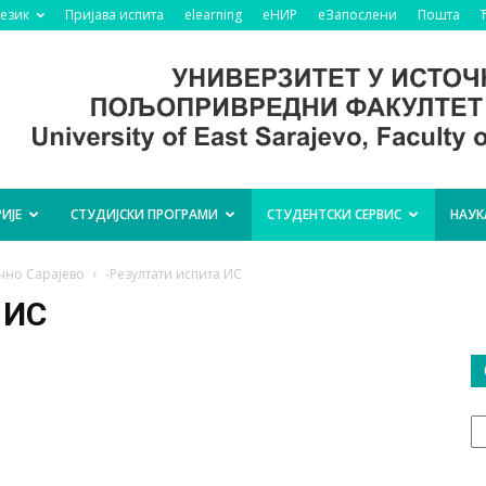
језик
Пријава испита
elearning
еНИР
еЗапослени
Пошта
ИЈЕ
СТУДИЈСКИ ПРОГРАМИ
СТУДЕНТСКИ СЕРВИС
НАУК
чно Сарајево
-Резултати испита ИС
 ИС
О
т