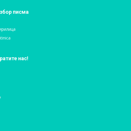
збор писма
ирилица
tinica
ратите нас!