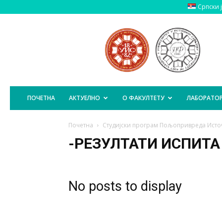
Српски 
Пољопривредни
Факултет
Источно
Сарајево
ПОЧЕТНА
АКТУЕЛНО
О ФАКУЛТЕТУ
ЛАБОРАТОР
Почетна
Студијски програм Пољопривреда Исто
-РЕЗУЛТАТИ ИСПИТА
No posts to display