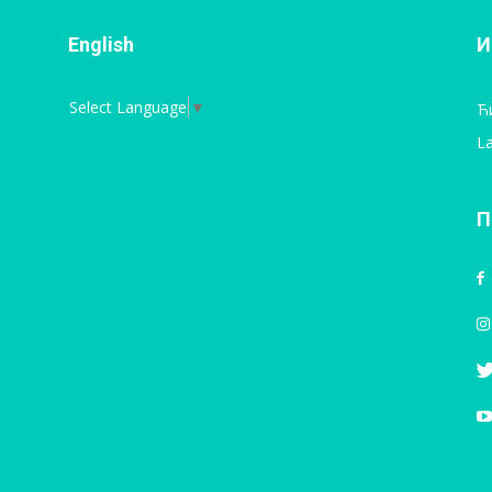
English
И
Select Language
▼
Ћ
La
П