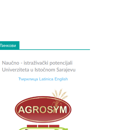
Линкови
Ћирилица
Latinica
English