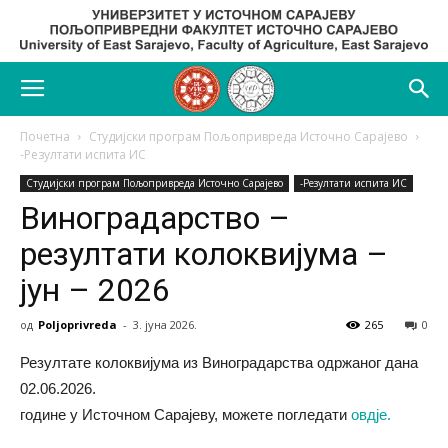
Почетна
Студијски програм Пољопривреда Источно Сарајево
-Резултати испита ИС
Студијски програм Пољопривреда Источно Сарајево
-Резултати испита ИС
Виноградарство –
резултати колоквијума –
јун – 2026
од
Poljoprivreda
-
3. јуна 2026.
265
0
Резултате колоквијума из Виноградарства одржаног дана
02.06.2026.
године у Источном Сарајеву, можете погледати
овдје.