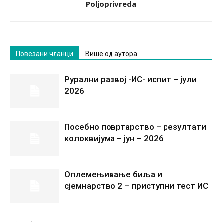
Poljoprivreda
Повезани чланци
Више од аутора
Рурални развој -ИС- испит – јули
2026
Посебно повртарство – резултати
колоквијума – јун – 2026
Оплемењивање биља и
сјемнарство 2 – приступни тест ИС