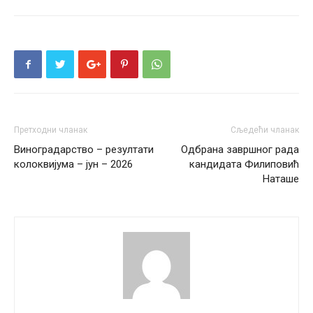
Претходни чланак
Сљедећи чланак
Виноградарство – резултати
Одбрана завршног рада
колоквијума – јун – 2026
кандидата Филиповић
Наташе