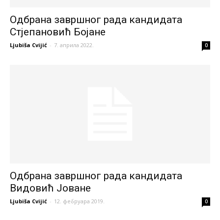
Одбрана завршног рада кандидата
Стјепановић Бојане
Ljubiša Cvijić
-
7. априла 2022.
0
Одбрана завршног рада кандидата
Видовић Јоване
Ljubiša Cvijić
-
12. фебруара 2019.
0