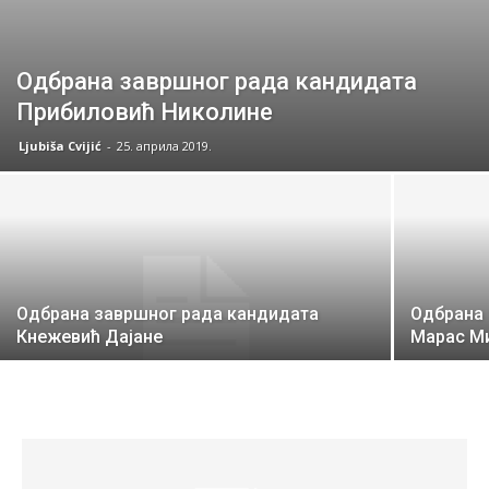
Одбрана завршног рада кандидата
Прибиловић Николине
Ljubiša Cvijić
-
25. априла 2019.
Одбрана завршног рада кандидата
Одбрана 
Кнежевић Дајане
Марас М