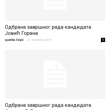
Одбрана завршног рада кандидата
Јовић Горана
Ljubiša Cvijić
-
25. новембра 2019.
0
Одбрана завршног рада кандидата