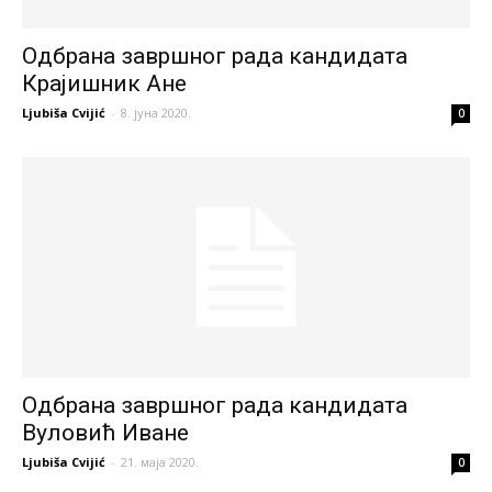
Одбрана завршног рада кандидата
Крајишник Ане
Ljubiša Cvijić
-
8. јуна 2020.
0
Одбрана завршног рада кандидата
Вуловић Иване
Ljubiša Cvijić
-
21. маја 2020.
0