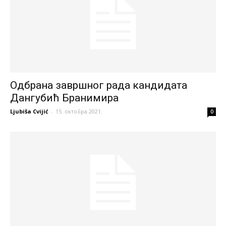
Одбрана завршног рада кандидата
Дангубић Бранимира
Ljubiša Cvijić
-
15. октобра 2021.
0