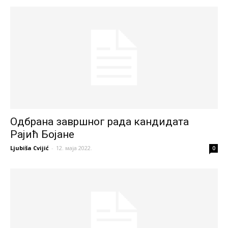
Одбрана завршног рада кандидата
Рајић Бојане
Ljubiša Cvijić
-
12. маја 2022.
0