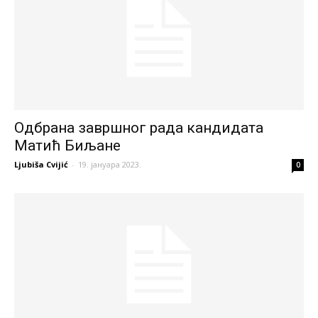
Одбрана завршног рада кандидата
Матић Биљане
Ljubiša Cvijić
-
19. јануара 2023.
0