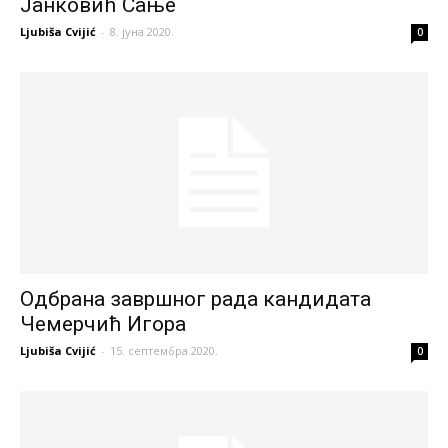
Јанковић Сање
Ljubiša Cvijić
-
8. јуна 2020.
0
Одбрана завршног рада кандидата
Чемерчић Игора
Ljubiša Cvijić
-
15. септембра 2020.
0