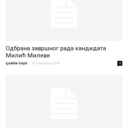
Одбрана завршног рада кандидата
Милић Милеве
Ljubiša Cvijić
-
19. новембра 2018.
0