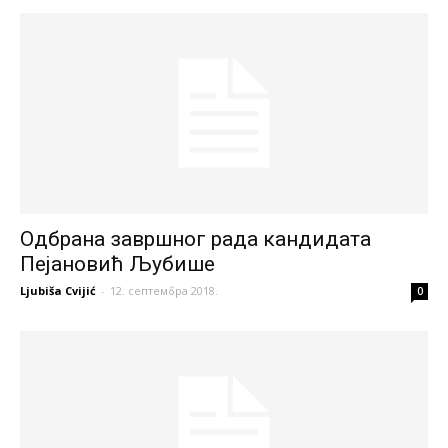
Oдбрана завршног рада кандидата
Пејановић Љубише
Ljubiša Cvijić
-
12. септембра 2018.
0