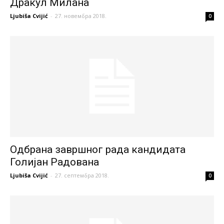
Дракул Милана
Ljubiša Cvijić
-
27. новембра 2018.
0
Одбрана завршног рада кандидата
Голијан Радована
Ljubiša Cvijić
-
27. септембра 2018.
0