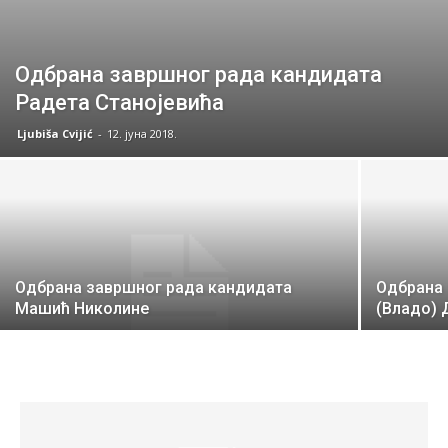
Одбрана завршног рада кандидата
Радета Станојевића
Ljubiša Cvijić
-
12. јуна 2018.
Одбрана завршног рада кандидата
Одбрана
Машић Николине
(Владо) 