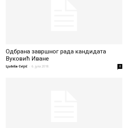
Одбрана завршног рада кандидата
Вуковић Иване
Ljubiša Cvijić
-
6. јула 2018.
0