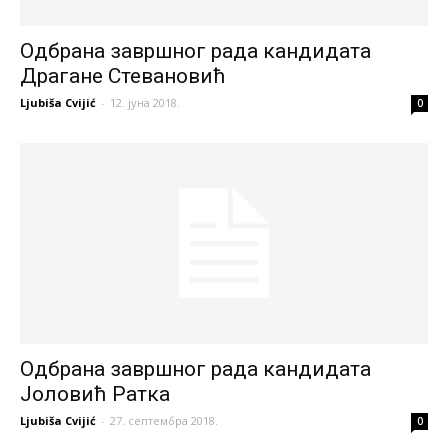
Одбрана завршног рада кандидата
Драгане Стевановић
Ljubiša Cvijić
-
12. јуна 2018.
0
Одбрана завршног рада кандидата
Јоловић Ратка
Ljubiša Cvijić
-
27. септембра 2018.
0