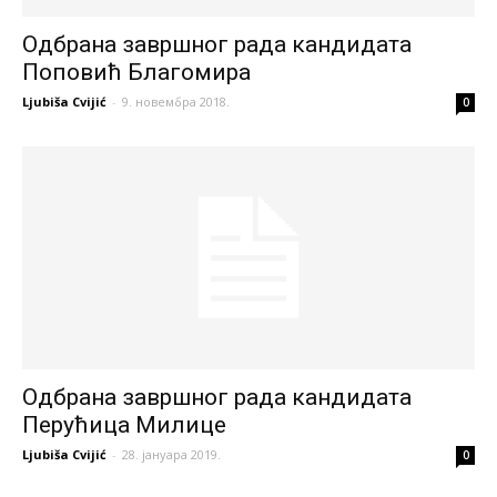
Одбрана завршног рада кандидата
Поповић Благомира
Ljubiša Cvijić
-
9. новембра 2018.
0
Одбрана завршног рада кандидата
Перућица Милице
Ljubiša Cvijić
-
28. јануара 2019.
0