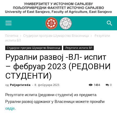
Почетна
Студијски програм Шумарство Власеница
-Резултати
испита ВЛ
Студијски програм Шумарство Власеница
-Резултати испита ВЛ
Рурални развој -ВЛ- испит
– фебруар 2023 (РЕДОВНИ
СТУДЕНТИ)
од
Poljoprivreda
-
8. фебруара 2023.
1484
0
Резултате испита (редовни студенти) из предмета
Рурални развој одржаног у Власеници можете пронаћи
овдје.