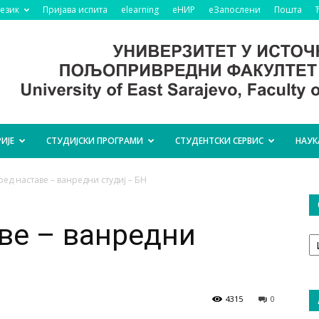
језик
Пријава испита
elearning
еНИР
еЗапослени
Пошта
ИЈЕ
СТУДИЈСКИ ПРОГРАМИ
СТУДЕНТСКИ СЕРВИС
НАУК
ед наставе – ванредни студиј – БН
ве – ванредни
О
т
4315
0