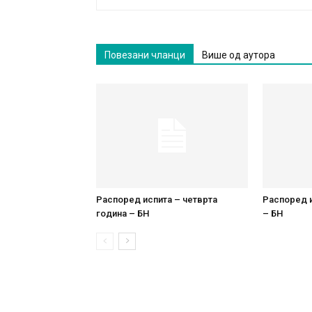
Повезани чланци
Више од аутора
Распоред испита – четврта
Распоред и
година – БН
– БН