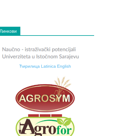
Линкови
Ћирилица
Latinica
English