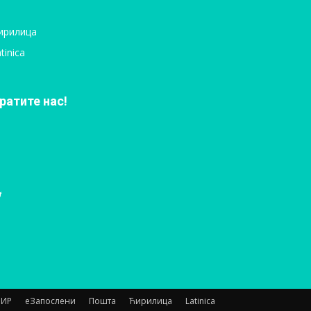
ирилица
tinica
ратите нас!
НИР
еЗапослени
Пошта
Ћирилица
Latinica