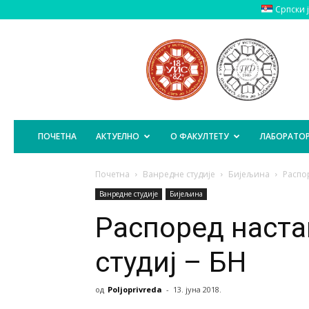
Српски 
Пољопривредни
Факултет
Источно
Сарајево
ПОЧЕТНА
АКТУЕЛНО
О ФАКУЛТЕТУ
ЛАБОРАТОР
Почетна
Ванредне студије
Бијељина
Распор
Ванредне студије
Бијељина
Распоред наста
студиј – БН
од
Poljoprivreda
-
13. јуна 2018.