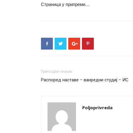
Страница у припреми…
Претходни чланак
Распоред наставе – ванредни студиј – ИС
Poljoprivreda