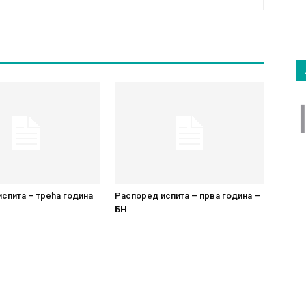
спита – трећа година
Распоред испита – прва година –
БН