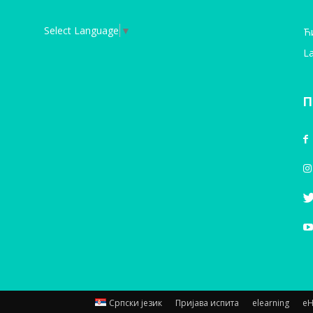
Select Language
▼
Ћ
La
П
Српски језик
Пријава испита
elearning
е