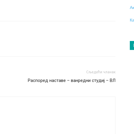
А
К
Сљедећи чланак
Распоред наставе – ванредни студиј – ВЛ