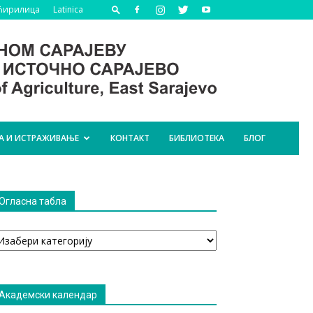
Ћирилица
Latinica
А И ИСТРАЖИВАЊЕ
КОНТАКТ
БИБЛИОТЕКА
БЛОГ
Огласна табла
гласна
абла
Академски календар