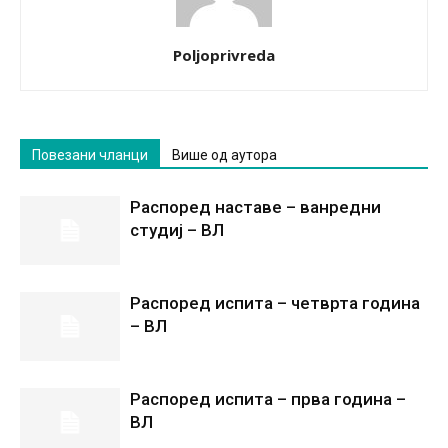
Poljoprivreda
Повезани чланци
Више од аутора
Распоред наставе – ванредни
студиј – ВЛ
Распоред испита – четврта година
– ВЛ
Распоред испита – прва година –
ВЛ