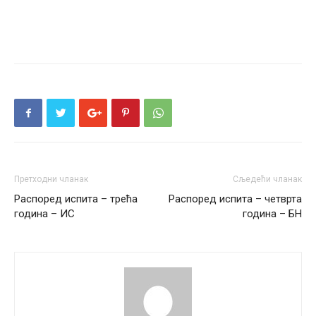
Претходни чланак
Сљедећи чланак
Распоред испита – трећа
Распоред испита – четврта
година – ИС
година – БН