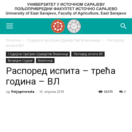
Почетна
Студијски програм Шумарство Власеница
-Распоред
испита ВЛ
Студијски програм Шумарство Власеница
-Распоред испита ВЛ
Ванредне студије
Власеница
Распоред испита – трећа
година – ВЛ
од
Poljoprivreda
-
10. априла 2018.
63470
0