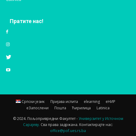
Пратите нас!
Српски језик
Пријава испита
elearning
еНИР
еЗапослени
Пошта
Ћирилица
Latinica
© 2024. Пољопривредни Факултет -
Универзитет у Источном
Сарајеву.
Сва права задржана. Контактирајте нас:
office@pof.ues.rs.ba