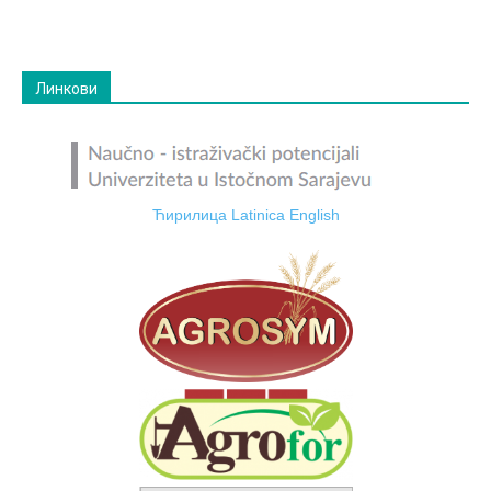
Линкови
Ћирилица
Latinica
English