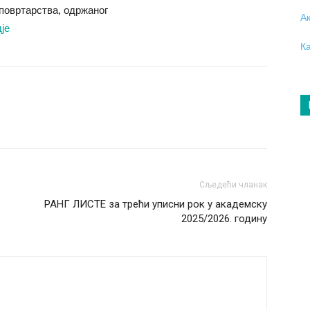
повртарства, одржаног
А
је
К
Сљедећи чланак
РАНГ ЛИСТЕ за трећи уписни рок у академску
2025/2026. годину