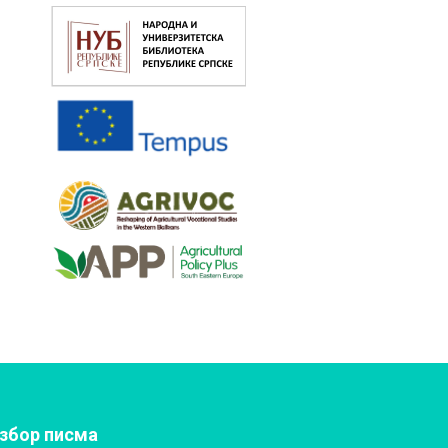
збор писма