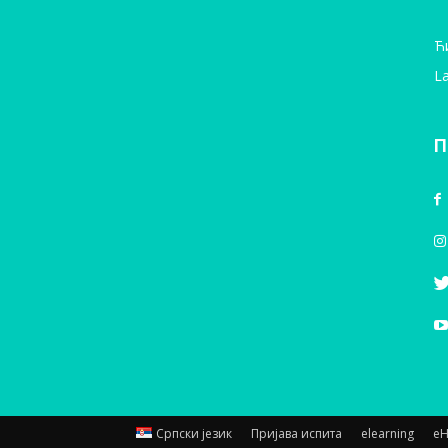
Ћ
La
П
Српски језик
Пријава испита
elearning
е