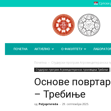
Српски 
Пољопривредни
Факултет
Источно
Сарајево
ПОЧЕТНА
АКТУЕЛНО
О ФАКУЛТЕТУ
ЛАБОРАТОР
Почетна
Студијски програм Агромедитеранска
Студијски програм Агромедитеранска производња Требиње
Основе повртар
– Требиње
од
Poljoprivreda
-
29. септембра 2025.