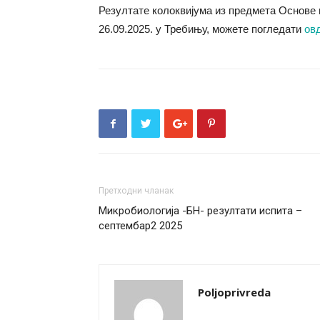
Резултате колоквијума из предмета Основе 
26.09.2025. у Требињу, можете погледати
овд
Претходни чланак
Микробиологија -БН- резултати испита –
септембар2 2025
Poljoprivreda