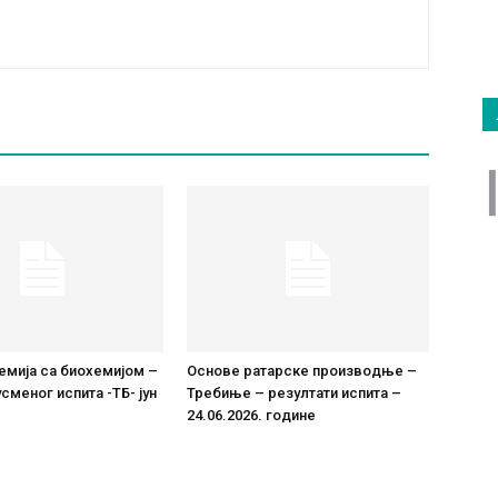
емија са биохемијом –
Основе ратарске производње –
сменог испита -ТБ- јун
Требиње – резултати испита –
24.06.2026. године