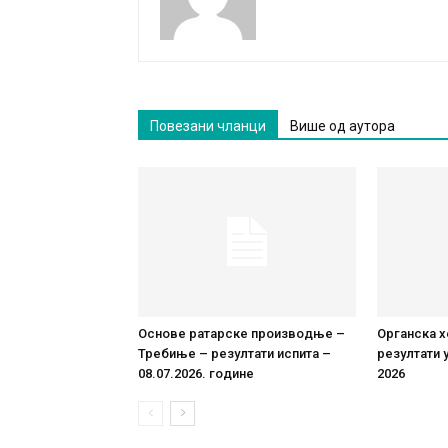
Повезани чланци
Више од аутора
Основе ратарске производње –
Органска х
Требиње – резултати испита –
резултати у
08.07.2026. године
2026