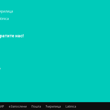
ирилица
tinica
ратите нас!
НИР
еЗапослени
Пошта
Ћирилица
Latinica