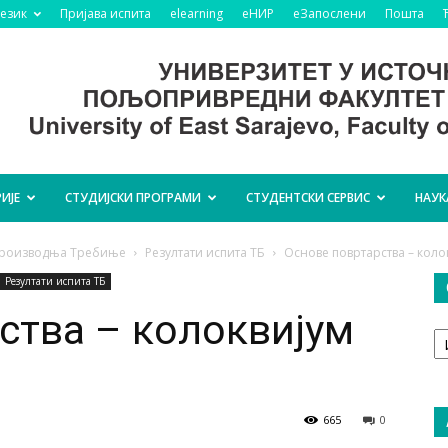
језик
Пријава испита
elearning
еНИР
еЗапослени
Пошта
ИЈЕ
СТУДИЈСКИ ПРОГРАМИ
СТУДЕНТСКИ СЕРВИС
НАУК
 производња Требиње
Резултати испита ТБ
Основе повртарства – коло
Резултати испита ТБ
ства – колоквијум
О
т
665
0