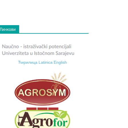
Линкови
Ћирилица
Latinica
English