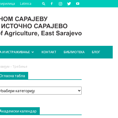
Ћирилица
Latinica
А И ИСТРАЖИВАЊЕ
КОНТАКТ
БИБЛИОТЕКА
БЛОГ
квијум – Требиње
Огласна табла
гласна
абла
Академски календар