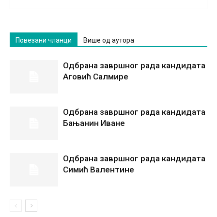
Повезани чланци
Више од аутора
Одбрана завршног рада кандидата
Аговић Салмире
Одбрана завршног рада кандидата
Бањанин Иване
Одбрана завршног рада кандидата
Симић Валентине