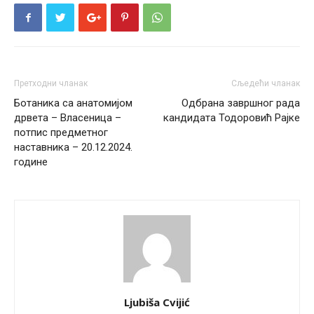
Претходни чланак
Сљедећи чланак
Ботаника са анатомијом
Одбрана завршног рада
дрвета – Власеница –
кандидата Тодоровић Рајке
потпис предметног
наставника – 20.12.2024.
године
Ljubiša Cvijić