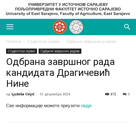
Почетна
Студентски сервис
Одбране завршних радова
Студентски сервис
Одбране завршних радова
Одбрана завршног рада
кандидата Драгичевић
Нине
од
Ljubiša Cvijić
-
13. децембра 2024.
872
0
Све информације можете преузети
овдје