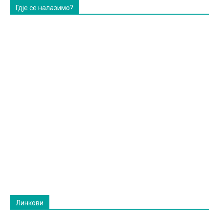
Гдје се налазимо?
Линкови