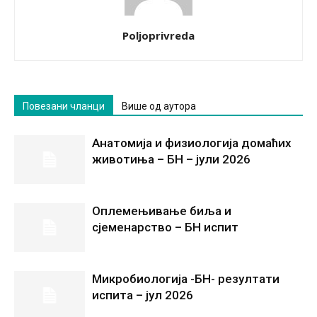
Poljoprivreda
Повезани чланци
Више од аутора
Анатомија и физиологија домаћих
животиња – БН – јули 2026
Оплемењивање биља и
сјеменарство – БН испит
Микробиологија -БН- резултати
испита – јул 2026