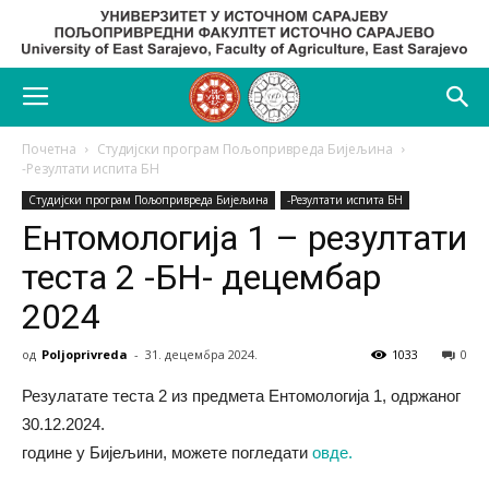
Почетна
Студијски програм Пољопривреда Бијељина
-Резултати испита БН
Студијски програм Пољопривреда Бијељина
-Резултати испита БН
Ентомологија 1 – резултати
теста 2 -БН- децембар
2024
од
Poljoprivreda
-
31. децембра 2024.
1033
0
Резулатате теста 2 из предмета Ентомологија 1, одржаног
30.12.2024.
године у Бијељини, можете погледати
овде.