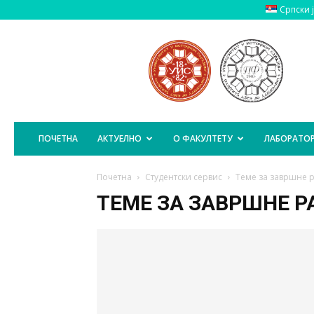
Српски 
Пољопривредни
Факултет
Источно
Сарајево
ПОЧЕТНА
АКТУЕЛНО
О ФАКУЛТЕТУ
ЛАБОРАТОР
Почетна
Студентски сервис
Теме за завршне 
ТЕМЕ ЗА ЗАВРШНЕ Р