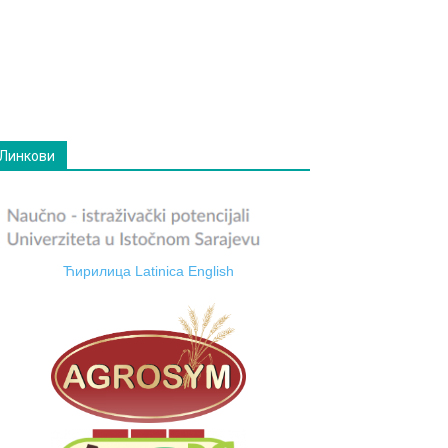
Линкови
Ћирилица
Latinica
English