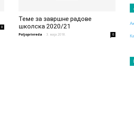
Теме за завршне радове
А
школска 2020/21
0
Poljoprivreda
-
3. маја 2018.
0
К