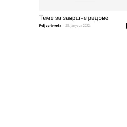
Теме за завршне радове
Poljoprivreda
-
25. јануара 2022.