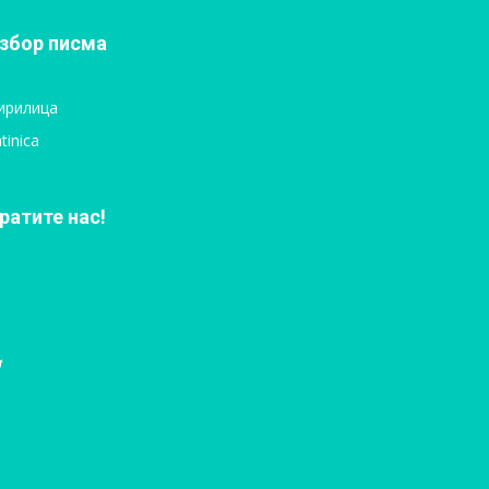
збор писма
ирилица
tinica
ратите нас!