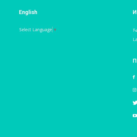
English
И
Select Language
▼
Ћ
La
П