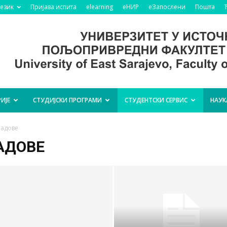
језик
Пријава испита
elearning
еНИР
еЗапослени
Пошта
ИЈЕ
СТУДИЈСКИ ПРОГРАМИ
СТУДЕНТСКИ СЕРВИС
НАУК
радове
АДОВЕ