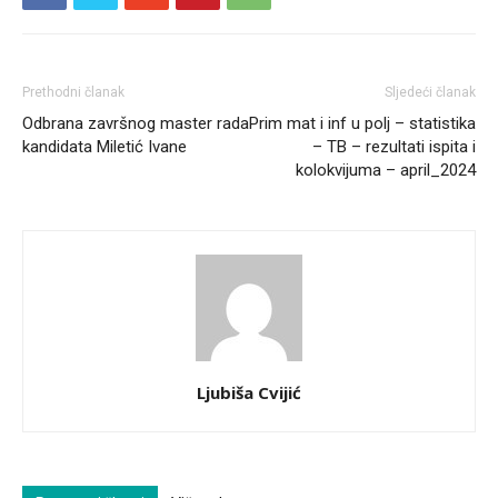
Prethodni članak
Sljedeći članak
Odbrana završnog master rada
Prim mat i inf u polj – statistika
kandidata Miletić Ivane
– TB – rezultati ispita i
kolokvijuma – april_2024
Ljubiša Cvijić