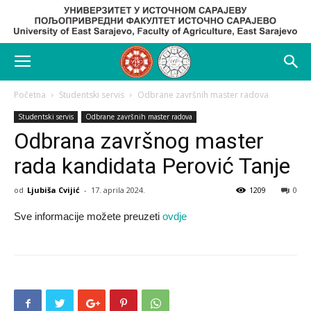
Početna
Studentski servis
Odbrane završnih master radova
Studentski servis
Odbrane završnih master radova
Odbrana završnog master
rada kandidata Perović Tanje
od
Ljubiša Cvijić
-
17. aprila 2024.
1209
0
Sve informacije možete preuzeti
ovdje