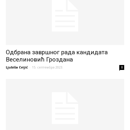
Одбрана завршног рада кандидата
Веселиновић Гроздана
Ljubiša Cvijić
-
15. септембра 2023.
0