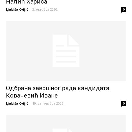
Налић Хариса
Ljubiša Cvijić
-
2. октобра 2020.
0
Одбрана завршног рада кандидата
Ковачевић Иване
Ljubiša Cvijić
-
19. септембра 2025.
0