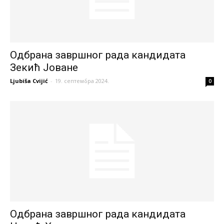
Одбрана завршног рада кандидата
Зекић Јоване
Ljubiša Cvijić
-
19. септембра 2024.
0
Одбрана завршног рада кандидата