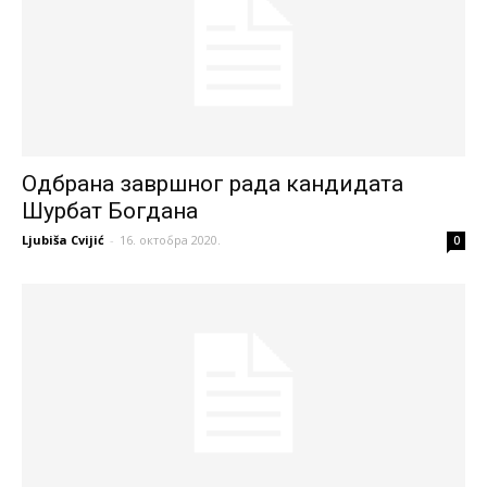
Одбрана завршног рада кандидата
Шурбат Богдана
Ljubiša Cvijić
-
16. октобра 2020.
0