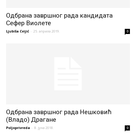
Одбрана завршног рада кандидата
Сефер Виолете
Ljubiša Cvijić
-
25. априла 2019.
0
Одбрана завршног рада Нешковић
(Владо) Драгане
Poljoprivreda
-
8. јуна 2018.
0