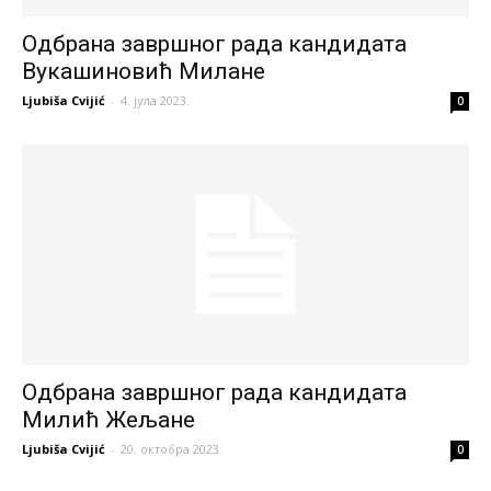
Одбрана завршног рада кандидата
Вукашиновић Милане
Ljubiša Cvijić
-
4. јула 2023.
0
Одбрана завршног рада кандидата
Милић Жељане
Ljubiša Cvijić
-
20. октобра 2023.
0