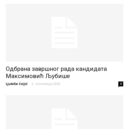
Одбрана завршног рада кандидата
Максимовић Љубише
Ljubiša Cvijić
-
2. септембра 2020.
0