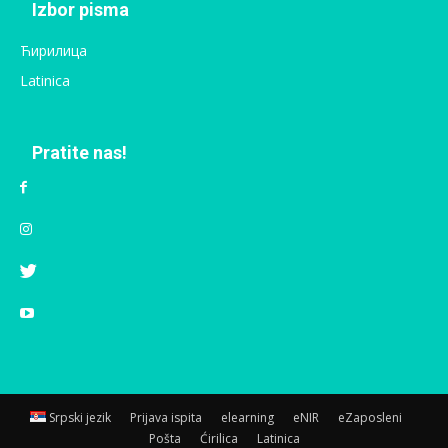
Izbor pisma
Ћирилица
Latinica
Pratite nas!
Srpski jezik
Prijava ispita
elearning
eNIR
eZaposleni
Pošta
Ćirilica
Latinica