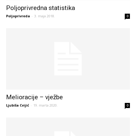
Poljoprivredna statistika
Poljoprivreda
-
3. maja 2018.
0
Melioracije – vježbe
Ljubiša Cvijić
-
19. marta 2020.
0