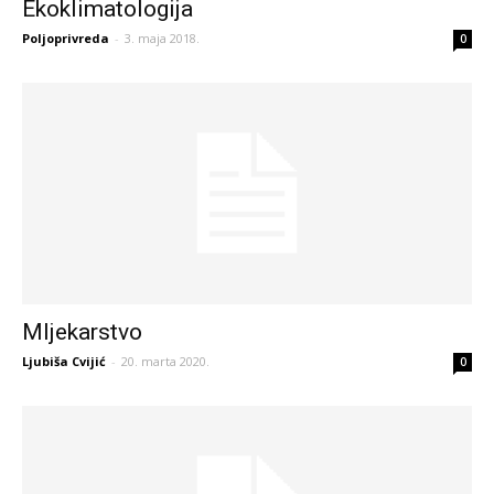
Ekoklimatologija
Poljoprivreda
-
3. maja 2018.
0
Mljekarstvo
Ljubiša Cvijić
-
20. marta 2020.
0