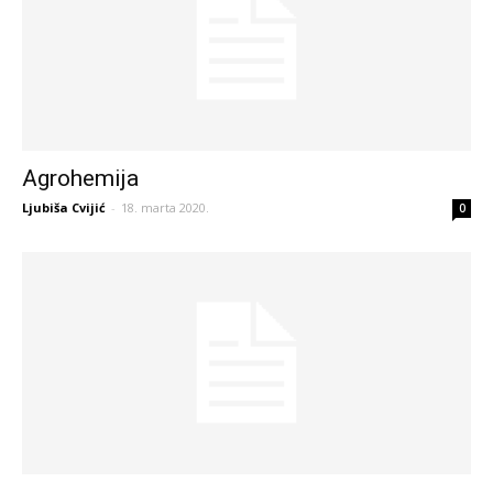
Agrohemija
Ljubiša Cvijić
-
18. marta 2020.
0