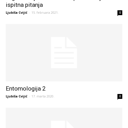
ispitna pitanja
Ljubiša Cvijić
-
15. februara 2021.
0
Entomologija 2
Ljubiša Cvijić
-
17. marta 2020.
0