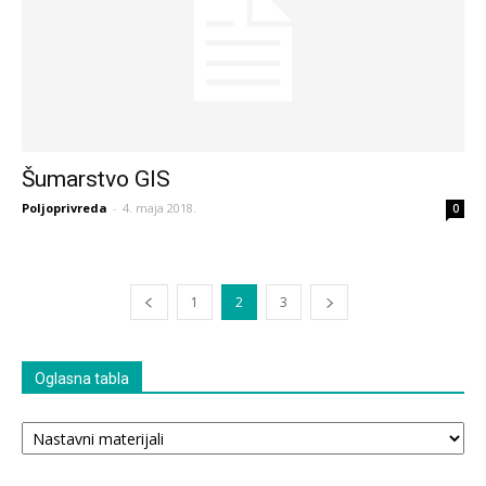
Šumarstvo GIS
Poljoprivreda
-
4. maja 2018.
0
1
2
3
Oglasna tabla
Oglasna
tabla